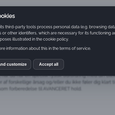
ookies
its third-party tools process personal data (e.g. browsing dat
or other identifiers, which are necessary for its functioning 
oses illustrated in the cookie policy.
CA®
Kurser og Priser
Kontakt/Tilmeldin
re information about this in the terms of service.
NG
and customize
Accept all
S
g når du har en specifik fysisk udfordring med din b
af forskellige årsag og/eller du ikke føler dig klart t
book
som forberedelse til AVANCERET hold.