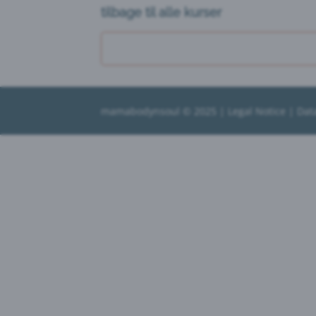
tilbage til alle kurser
mamabodynsoul
© 2025 |
Legal Notice
|
Dat